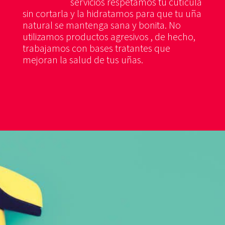
servicios respetamos tu cutícula
sin cortarla y la hidratamos para que tu uña
natural se mantenga sana y bonita. No
utilizamos productos agresivos , de hecho,
trabajamos con bases tratantes que
mejoran la salud de tus uñas.